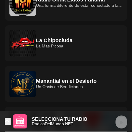
Una forma diferente de estar conectado a la
buena radio.
La Chipocluda
La Mas Picosa
Manantial en el Desierto
Un Oasis de Bendiciones
SELECCIONA TU RADIO
Radio Favorita 103.1 FM
RadiosDelMundo.NET
LA QUE MANDA