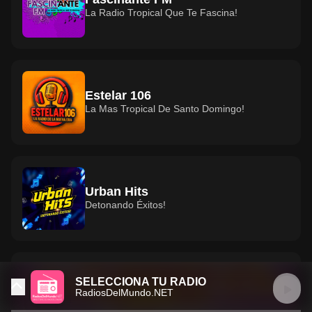
La Radio Tropical Que Te Fascina!
Estelar 106
La Mas Tropical De Santo Domingo!
Urban Hits
Detonando Éxitos!
SELECCIONA TU RADIO
El Baúl de los Recuerdos
RadiosDelMundo.NET
Recuerdos de siempre