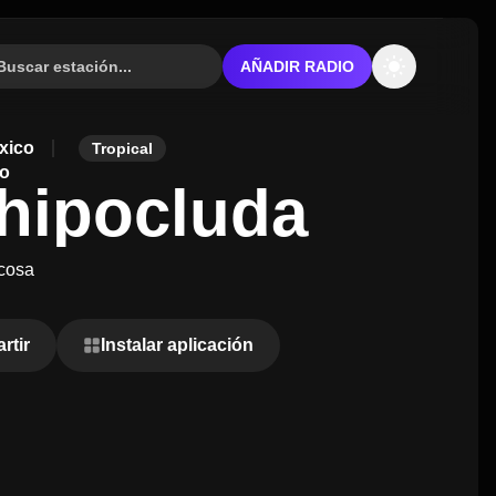
AÑADIR RADIO
xico
Tropical
hipocluda
cosa
rtir
Instalar aplicación