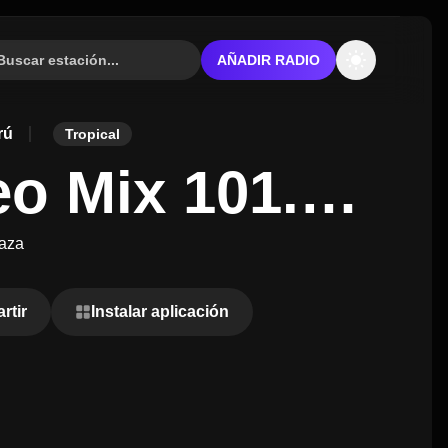
AÑADIR RADIO
rú
Tropical
eo Mix 101.7
aza
rtir
Instalar aplicación